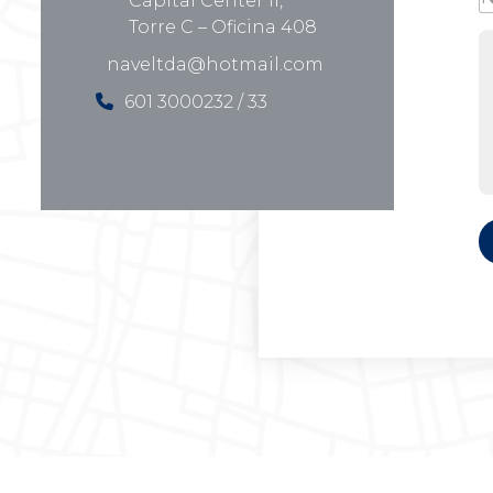
Capital Center II,
Torre C – Oficina 408
naveltda@hotmail.com
601 3000232 / 33