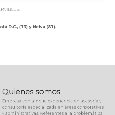
RVIBLES.
D.C., (73) y Neiva (87).
Quienes somos
Empresa con amplia experiencia en asesoría y
consultoría especializada en áreas corporativas
y administrativas. Referentes a la problemática