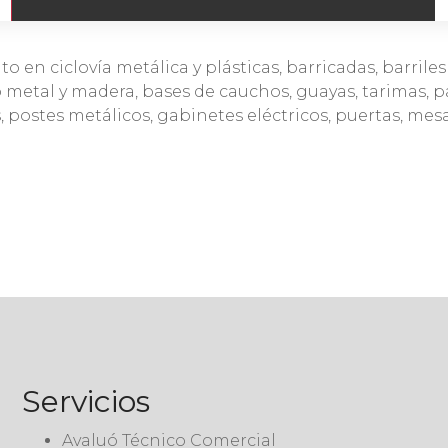
 en ciclovía metálica y plásticas, barricadas, barriles
io metal y madera, bases de cauchos, guayas, tarimas, p
las, postes metálicos, gabinetes eléctricos, puertas, mesa
Servicios
Avaluó Técnico Comercial