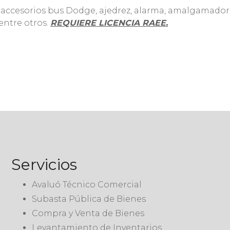
 accesorios bus Dodge, ajedrez, alarma, amalgamador, a
 entre otros.
REQUIERE LICENCIA RAEE.
Servicios
Avaluó Técnico Comercial
Subasta Pública de Bienes
Compra y Venta de Bienes
Levantamiento de Inventarios