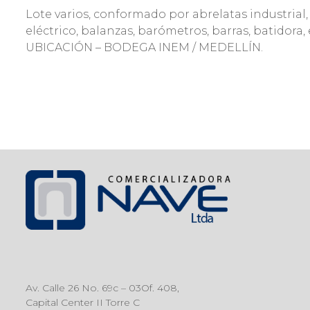
Lote varios, conformado por abrelatas industrial,
eléctrico, balanzas, barómetros, barras, batidora,
UBICACIÓN – BODEGA INEM / MEDELLÍN.
Av. Calle 26 No. 69c – 03Of. 408,
Capital Center II Torre C