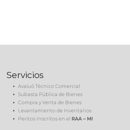
Servicios
Avaluó Técnico Comercial
Subasta Pública de Bienes
Compra y Venta de Bienes
Levantamiento de Inventarios
Peritos Inscritos en el
RAA – MI