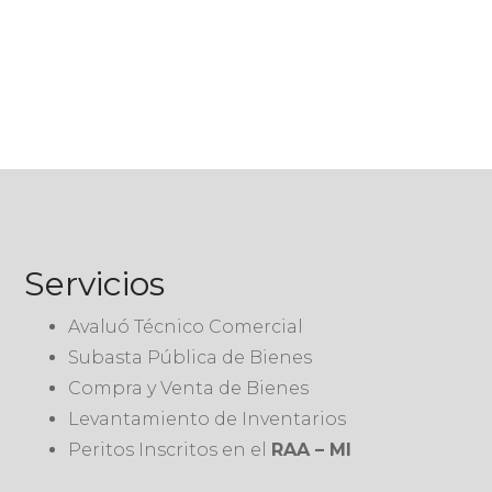
Servicios
Avaluó Técnico Comercial
Subasta Pública de Bienes
Compra y Venta de Bienes
Levantamiento de Inventarios
Peritos Inscritos en el
RAA – MI