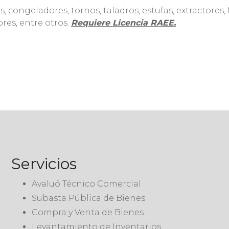
 congeladores, tornos, taladros, estufas, extractores,
res, entre otros.
Requiere Licencia RAEE.
Servicios
Avaluó Técnico Comercial
Subasta Pública de Bienes
Compra y Venta de Bienes
Levantamiento de Inventarios