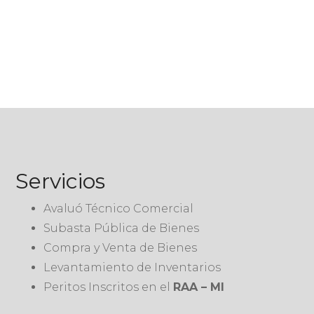
Servicios
Avaluó Técnico Comercial
Subasta Pública de Bienes
Compra y Venta de Bienes
Levantamiento de Inventarios
Peritos Inscritos en el
RAA – MI