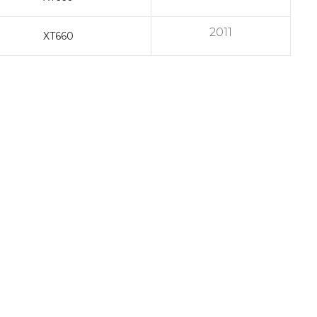
2011
XT660