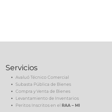
Servicios
Avaluó Técnico Comercial
Subasta Pública de Bienes
Compra y Venta de Bienes
Levantamiento de Inventarios
Peritos Inscritos en el
RAA – MI