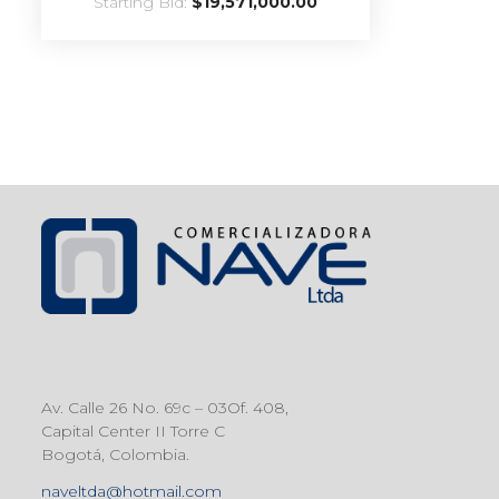
Starting Bid:
$
19,571,000.00
Av. Calle 26 No. 69c – 03Of. 408,
Capital Center II Torre C
Bogotá, Colombia.
naveltda@hotmail.com