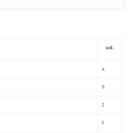
ud.
4
9
2
5