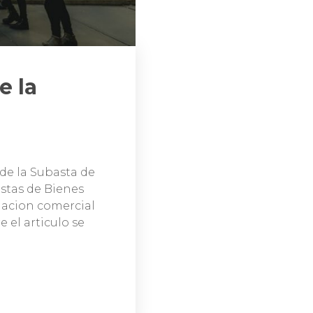
e la
de la Subasta de
stas de Bienes
iacion comercial
e el articulo se