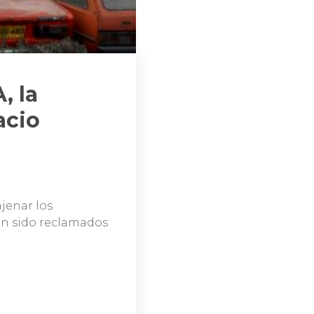
, la
acio
ajenar los
an sido reclamados