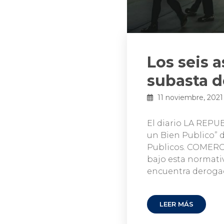
Los seis 
subasta d
11 noviembre, 2021
El diario LA REPUB
un Bien Publico” 
Publicos. COMERCI
bajo esta normativi
encuentra derogad
LEER MÁS