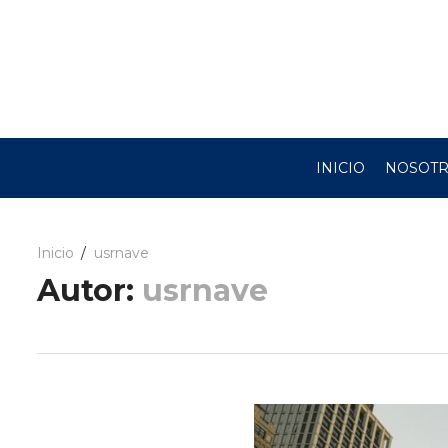
INICIO
NOSOT
Inicio
usrnave
Autor:
usrnave