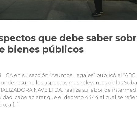
aspectos que debe saber sobr
e bienes públicos
LICA en su sección “Asuntos Legales” publicó el “ABC 
donde resume los aspectos mas relevantes de las Suba
ALIZADORA NAVE LTDA. realiza su labor de intermed
dad, cabe aclarar que el decreto 4444 al cual se refier
o; a […]