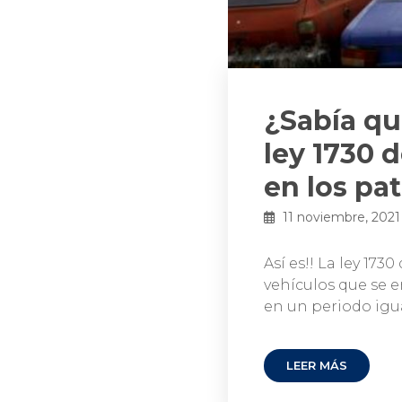
¿Sabía qu
ley 1730 d
en los pat
11 noviembre, 2021
Así es!! La ley 173
vehículos que se 
en un periodo igua
LEER MÁS