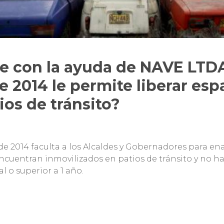
e con la ayuda de NAVE LTDA
e 2014 le permite liberar esp
ios de tránsito?
0 de 2014 faculta a los Alcaldes y Gobernadores para en
encuentran inmovilizados en patios de tránsito y no h
l o superior a 1 año.