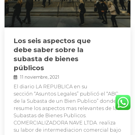
Los seis aspectos que
debe saber sobre la
subasta de bienes
públicos
11 noviembre, 2021
El diario LA REPUBLICA en su
sección “Asuntos Legales” publicó el “ABC
de la Subasta de un Bien Publico” donde
resume los aspectos mas relevantes de las
Subastas de Bienes Publicos.
COMERCIALIZADORA NAVE LTDA. realiza
su labor de intermediacion comercial bajo